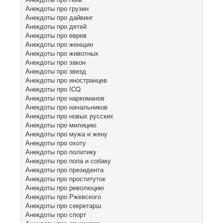
Анекдоты про грузин
Анекдоты про дайвинг
Анекдоты про детей
Анекдоты про еврев
Анекдоты про женщин
Анекдоты про животных
Анекдоты про закон
Анекдоты про звезд
Анекдоты про иностранцев
Анекдоты про ICQ
Анекдоты про наркоманов
Анекдоты про начальников
Анекдоты про новых русских
Анекдоты про милицию
Анекдоты про мужа и жену
Анекдоты про охоту
Анекдоты про политику
Анекдоты про попа и собаку
Анекдоты про президента
Анекдоты про проституток
Анекдоты про революцию
Анекдоты про Ржевского
Анекдоты про секретарш
Анекдоты про спорт