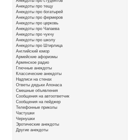
Анекдоты про студентов
Анекдоты про тещу
Анекдоты про богатырей
Анекдоты про фермеров
Анекдоты про церковь
Анекдоты про Чапаева
Анекдоты про чукчу
Анекдоты про школу
Анекдоты про Штирлица
Английский юмор
Армейские афоризмы
Армянское радио
Глючные анекдоты
Классические анекдоты
Надписи на стенах
Ответы дядьки Апонаса
Смешные объявления
Сообщения на автоответчик
Сообщения на пейджер
Телефонные приколы
Частушки
Чернушки
Эротические анекдоты
Другие анекдоты