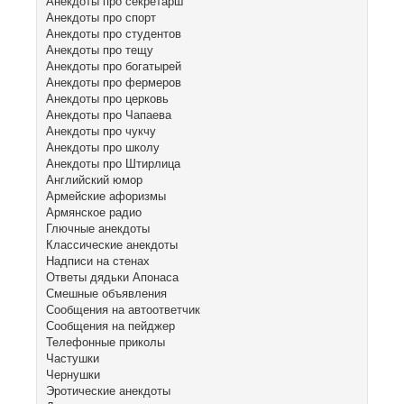
Анекдоты про секретарш
Анекдоты про спорт
Анекдоты про студентов
Анекдоты про тещу
Анекдоты про богатырей
Анекдоты про фермеров
Анекдоты про церковь
Анекдоты про Чапаева
Анекдоты про чукчу
Анекдоты про школу
Анекдоты про Штирлица
Английский юмор
Армейские афоризмы
Армянское радио
Глючные анекдоты
Классические анекдоты
Надписи на стенах
Ответы дядьки Апонаса
Смешные объявления
Сообщения на автоответчик
Сообщения на пейджер
Телефонные приколы
Частушки
Чернушки
Эротические анекдоты