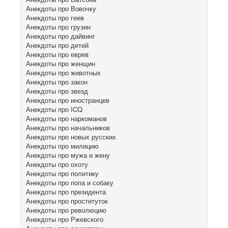
Анекдоты про Вовочку
Анекдоты про геев
Анекдоты про грузин
Анекдоты про дайвинг
Анекдоты про детей
Анекдоты про еврев
Анекдоты про женщин
Анекдоты про животных
Анекдоты про закон
Анекдоты про звезд
Анекдоты про иностранцев
Анекдоты про ICQ
Анекдоты про наркоманов
Анекдоты про начальников
Анекдоты про новых русских
Анекдоты про милицию
Анекдоты про мужа и жену
Анекдоты про охоту
Анекдоты про политику
Анекдоты про попа и собаку
Анекдоты про президента
Анекдоты про проституток
Анекдоты про революцию
Анекдоты про Ржевского