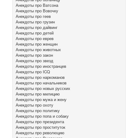
Анекдоты про Ватсона
Анекдоты про Вовочку
Анекдоты про геев
Анекдоты про грузин
Анекдоты про дайвинг
Анекдоты про детей
Анекдоты про еврев
Анекдоты про женщин
Анекдоты про животных
Анекдоты про закон
Анекдоты про звезд
Анекдоты про иностранцев
Анекдоты про ICQ
Анекдоты про наркоманов
Анекдоты про начальников
Анекдоты про новых русских
Анекдоты про милицию
Анекдоты про мужа и жену
Анекдоты про охоту
Анекдоты про политику
Анекдоты про попа и собаку
Анекдоты про президента
Анекдоты про проституток
Анекдоты про революцию