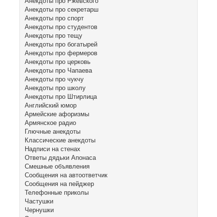
Анекдоты про Ржевского
Анекдоты про секретарш
Анекдоты про спорт
Анекдоты про студентов
Анекдоты про тещу
Анекдоты про богатырей
Анекдоты про фермеров
Анекдоты про церковь
Анекдоты про Чапаева
Анекдоты про чукчу
Анекдоты про школу
Анекдоты про Штирлица
Английский юмор
Армейские афоризмы
Армянское радио
Глючные анекдоты
Классические анекдоты
Надписи на стенах
Ответы дядьки Апонаса
Смешные объявления
Сообщения на автоответчик
Сообщения на пейджер
Телефонные приколы
Частушки
Чернушки