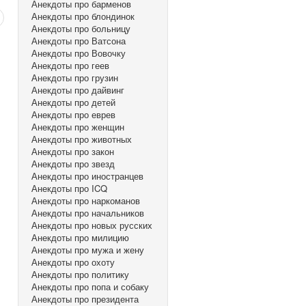
Анекдоты про барменов
Анекдоты про блондинок
Анекдоты про больницу
Анекдоты про Ватсона
Анекдоты про Вовочку
Анекдоты про геев
Анекдоты про грузин
Анекдоты про дайвинг
Анекдоты про детей
Анекдоты про еврев
Анекдоты про женщин
Анекдоты про животных
Анекдоты про закон
Анекдоты про звезд
Анекдоты про иностранцев
Анекдоты про ICQ
Анекдоты про наркоманов
Анекдоты про начальников
Анекдоты про новых русских
Анекдоты про милицию
Анекдоты про мужа и жену
Анекдоты про охоту
Анекдоты про политику
Анекдоты про попа и собаку
Анекдоты про президента