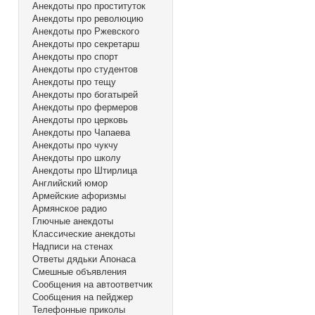
Анекдоты про проституток
Анекдоты про революцию
Анекдоты про Ржевского
Анекдоты про секретарш
Анекдоты про спорт
Анекдоты про студентов
Анекдоты про тещу
Анекдоты про богатырей
Анекдоты про фермеров
Анекдоты про церковь
Анекдоты про Чапаева
Анекдоты про чукчу
Анекдоты про школу
Анекдоты про Штирлица
Английский юмор
Армейские афоризмы
Армянское радио
Глючные анекдоты
Классические анекдоты
Надписи на стенах
Ответы дядьки Апонаса
Смешные объявления
Сообщения на автоответчик
Сообщения на пейджер
Телефонные приколы