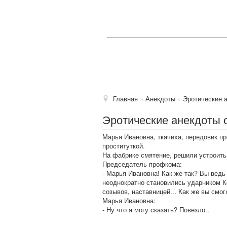
Главная
»
Анекдоты
»
Эротические 
Эротические анекдоты о
Марья Ивановна, ткачиха, передовик п
проституткой.
На фабрике смятение, решили устроить
Председатель профкома:
- Марья Ивановна! Как же так? Вы ведь
неоднократно становились ударником К
созывов, наставницей... Как же вы смог
Марья Ивановна:
- Ну что я могу сказать? Повезло..