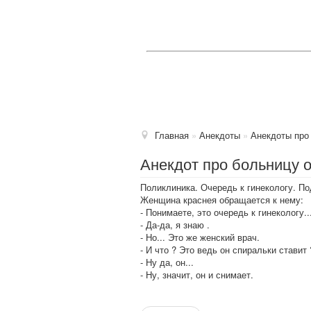
Главная
»
Анекдоты
»
Анекдоты про
Анекдот про больницу о
Поликлиника. Очередь к гинекологу. П
Женщина краснея обращается к нему:
- Понимаете, это очередь к гинекологу..
- Да-да, я знаю .
- Но... Это же женский врач.
- И что ? Это ведь он спиральки ставит 
- Ну да, он...
- Ну, значит, он и снимает.