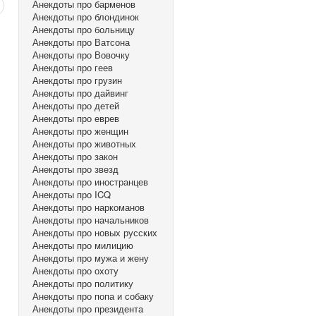
Анекдоты про барменов
Анекдоты про блондинок
Анекдоты про больницу
Анекдоты про Ватсона
Анекдоты про Вовочку
Анекдоты про геев
Анекдоты про грузин
Анекдоты про дайвинг
Анекдоты про детей
Анекдоты про еврев
Анекдоты про женщин
Анекдоты про животных
Анекдоты про закон
Анекдоты про звезд
Анекдоты про иностранцев
Анекдоты про ICQ
Анекдоты про наркоманов
Анекдоты про начальников
Анекдоты про новых русских
Анекдоты про милицию
Анекдоты про мужа и жену
Анекдоты про охоту
Анекдоты про политику
Анекдоты про попа и собаку
Анекдоты про президента