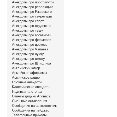
Анекдоты про проституток
Анекдоты про революцию
Анекдоты про Ржевского
Анекдоты про секретарш
Анекдоты про спорт
Анекдоты про студентов
Анекдоты про тещу
Анекдоты про богатырей
Анекдоты про фермеров
Анекдоты про церковь
Анекдоты про Чапаева
Анекдоты про чукчу
Анекдоты про школу
Анекдоты про Штирлица
Английский юмор
Армейские афоризмы
Армянское радио
Глючные анекдоты
Классические анекдоты
Надписи на стенах
Ответы дядьки Апонаса
Смешные объявления
Сообщения на автоответчик
Сообщения на пейджер
Телефонные приколы