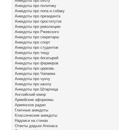
Анекдоты про охоту
Анекдоты про политику
Анекдоты про попа и собаку
Анекдоты про президента
Анекдоты про проституток
Анекдоты про революцию
Анекдоты про Ржевского
Анекдоты про секретарш
Анекдоты про спорт
Анекдоты про студентов
Анекдоты про тещу
Анекдоты про богатырей
Анекдоты про фермеров
Анекдоты про церковь
Анекдоты про Чапаева
Анекдоты про чукчу
Анекдоты про школу
Анекдоты про Штирлица
Английский юмор
Армейские афоризмы
Армянское радио
Глючные анекдоты
Классические анекдоты
Надписи на стенах
Ответы дядьки Апонаса