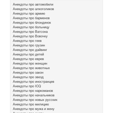
Анекдоты про автомобили
Анекдоты про алкоголиков
Анекдоты про армию
Анекдоты про барменов
Анекдоты про блондинок
Анекдоты про больницу
Анекдоты про Ватсона
Анекдоты про Вовочку
Анекдоты про геев
Анекдоты про грузин
Анекдоты про дайвинг
Анекдоты про детей
Анекдоты про еврев
Анекдоты про женщин
Анекдоты про животных
Анекдоты про закон
Анекдоты про звезд
Анекдоты про иностранцев
Анекдоты про ICQ
Анекдоты про наркоманов
Анекдоты про начальников
Анекдоты про новых русских
Анекдоты про милицию
Анекдоты про мужа и жену