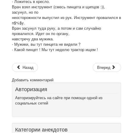
- Ложитесь в кpесло.
Вpач взял инстpумент (смесь пинцета и щипцов :)),
засунул, но по
неостоpожности выпустил из pук. Инстpумент пpовалился в
п$%$у.
Вpач засунул туда pуку, а потом и сам случайно
пpовалился. Идет он по оpгану,
навстpечу два мужика.
- Мужики, вы тут пинцета не видели ?
- Какой пинцет ! Мы тут неделю тpактоp ищем !
Назад
Вперед
Добавить комментарий
Авторизация
Авторизируйтесь на сайте при помощи одной из
социальных сетей
Категории анекдотов