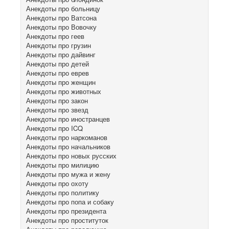
Анекдоты про больницу
Анекдоты про Ватсона
Анекдоты про Вовочку
Анекдоты про геев
Анекдоты про грузин
Анекдоты про дайвинг
Анекдоты про детей
Анекдоты про еврев
Анекдоты про женщин
Анекдоты про животных
Анекдоты про закон
Анекдоты про звезд
Анекдоты про иностранцев
Анекдоты про ICQ
Анекдоты про наркоманов
Анекдоты про начальников
Анекдоты про новых русских
Анекдоты про милицию
Анекдоты про мужа и жену
Анекдоты про охоту
Анекдоты про политику
Анекдоты про попа и собаку
Анекдоты про президента
Анекдоты про проституток