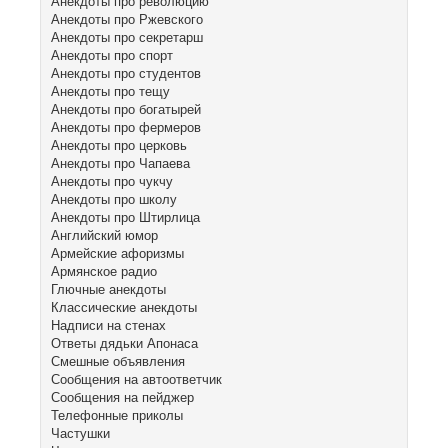
Анекдоты про революцию
Анекдоты про Ржевского
Анекдоты про секретарш
Анекдоты про спорт
Анекдоты про студентов
Анекдоты про тещу
Анекдоты про богатырей
Анекдоты про фермеров
Анекдоты про церковь
Анекдоты про Чапаева
Анекдоты про чукчу
Анекдоты про школу
Анекдоты про Штирлица
Английский юмор
Армейские афоризмы
Армянское радио
Глючные анекдоты
Классические анекдоты
Надписи на стенах
Ответы дядьки Апонаса
Смешные объявления
Сообщения на автоответчик
Сообщения на пейджер
Телефонные приколы
Частушки