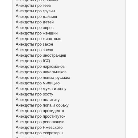
Анекдоты про геев
Анекдоты про грузин
Анекдоты про дайвинг
Анекдоты про детей
Анекдоты про еврев
Анекдоты про женщин
Анекдоты про животных
Анекдоты про закон
Анекдоты про звезд
Анекдоты про иностранцев
Анекдоты про ICQ
Анекдоты про наркоманов
Анекдоты про начальников
Анекдоты про новых русских
Анекдоты про милицию
Анекдоты про мужа и жену
Анекдоты про охоту
Анекдоты про политику
Анекдоты про попа и собаку
Анекдоты про президента
Анекдоты про проституток
Анекдоты про революцию
Анекдоты про Ржевского
Анекдоты про секретарш