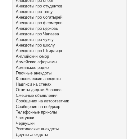
Анекдоты про спорт
Анекдоты про студентов
Анекдоты про тещу
Анекдоты про богатырей
Анекдоты про фермеров
Анекдоты про церковь
Анекдоты про Чапаева
Анекдоты про чукчу
Анекдоты про школу
Анекдоты про Штирлица
Английский юмор
Армейские афоризмы
Армянское радио
Глючные анекдоты
Классические анекдоты
Надписи на стенах
Ответы дядьки Апонаса
Смешные объявления
Сообщения на автоответчик
Сообщения на пейджер
Телефонные приколы
Частушки
Чернушки
Эротические анекдоты
Другие анекдоты