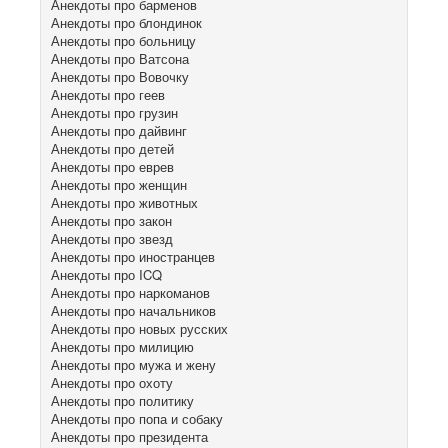
Анекдоты про барменов
Анекдоты про блондинок
Анекдоты про больницу
Анекдоты про Ватсона
Анекдоты про Вовочку
Анекдоты про геев
Анекдоты про грузин
Анекдоты про дайвинг
Анекдоты про детей
Анекдоты про еврев
Анекдоты про женщин
Анекдоты про животных
Анекдоты про закон
Анекдоты про звезд
Анекдоты про иностранцев
Анекдоты про ICQ
Анекдоты про наркоманов
Анекдоты про начальников
Анекдоты про новых русских
Анекдоты про милицию
Анекдоты про мужа и жену
Анекдоты про охоту
Анекдоты про политику
Анекдоты про попа и собаку
Анекдоты про президента