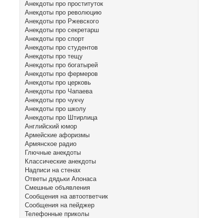
Анекдоты про проституток
Анекдоты про революцию
Анекдоты про Ржевского
Анекдоты про секретарш
Анекдоты про спорт
Анекдоты про студентов
Анекдоты про тещу
Анекдоты про богатырей
Анекдоты про фермеров
Анекдоты про церковь
Анекдоты про Чапаева
Анекдоты про чукчу
Анекдоты про школу
Анекдоты про Штирлица
Английский юмор
Армейские афоризмы
Армянское радио
Глючные анекдоты
Классические анекдоты
Надписи на стенах
Ответы дядьки Апонаса
Смешные объявления
Сообщения на автоответчик
Сообщения на пейджер
Телефонные приколы