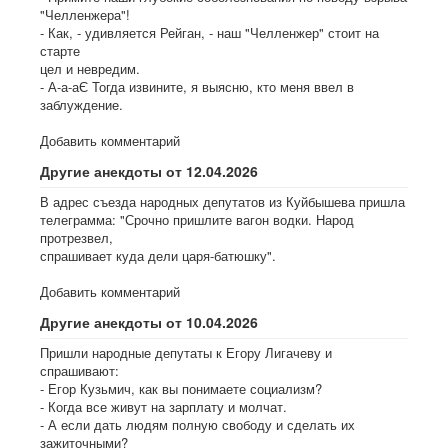
"Челленжера"!
- Как, - удивляется Рейган, - наш "Челленжер" стоит на
старте
цел и невредим.
- А-а-аЄ Тогда извините, я выясню, кто меня ввел в
заблуждение.
Добавить комментарий
Другие анекдоты от 12.04.2026
В адрес съезда народных депутатов из Куйбышева пришла
телеграмма: "Срочно пришлите вагон водки. Народ
протрезвел,
спрашивает куда дели царя-батюшку".
Добавить комментарий
Другие анекдоты от 10.04.2026
Пришли народные депутаты к Егору Лигачеву и
спрашивают:
- Егор Кузьмич, как вы понимаете социализм?
- Когда все живут на зарплату и молчат.
- А если дать людям полную свободу и сделать их
зажиточными?