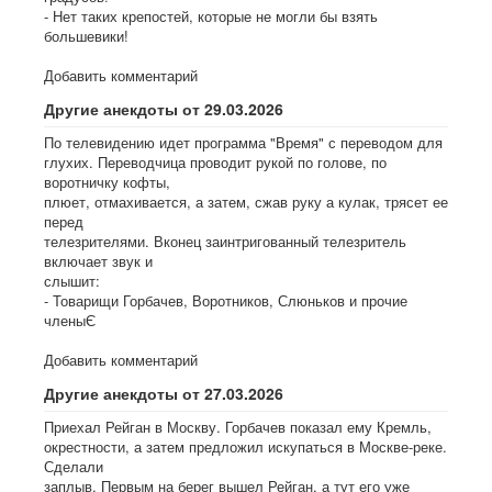
- Нет таких крепостей, которые не могли бы взять
большевики!
Добавить комментарий
Другие анекдоты от 29.03.2026
По телевидению идет программа "Время" с переводом для
глухих. Переводчица проводит рукой по голове, по
воротничку кофты,
плюет, отмахивается, а затем, сжав руку а кулак, трясет ее
перед
телезрителями. Вконец заинтригованный телезритель
включает звук и
слышит:
- Товарищи Горбачев, Воротников, Слюньков и прочие
членыЄ
Добавить комментарий
Другие анекдоты от 27.03.2026
Приехал Рейган в Москву. Горбачев показал ему Кремль,
окрестности, а затем предложил искупаться в Москве-реке.
Сделали
заплыв. Первым на берег вышел Рейган, а тут его уже