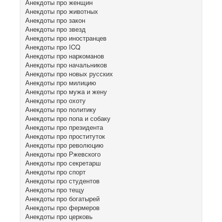
Анекдоты про женщин
Анекдоты про животных
Анекдоты про закон
Анекдоты про звезд
Анекдоты про иностранцев
Анекдоты про ICQ
Анекдоты про наркоманов
Анекдоты про начальников
Анекдоты про новых русских
Анекдоты про милицию
Анекдоты про мужа и жену
Анекдоты про охоту
Анекдоты про политику
Анекдоты про попа и собаку
Анекдоты про президента
Анекдоты про проституток
Анекдоты про революцию
Анекдоты про Ржевского
Анекдоты про секретарш
Анекдоты про спорт
Анекдоты про студентов
Анекдоты про тещу
Анекдоты про богатырей
Анекдоты про фермеров
Анекдоты про церковь