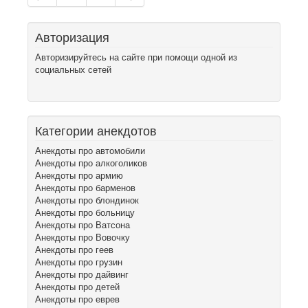
Авторизация
Авторизируйтесь на сайте при помощи одной из
социальных сетей
Категории анекдотов
Анекдоты про автомобили
Анекдоты про алкоголиков
Анекдоты про армию
Анекдоты про барменов
Анекдоты про блондинок
Анекдоты про больницу
Анекдоты про Ватсона
Анекдоты про Вовочку
Анекдоты про геев
Анекдоты про грузин
Анекдоты про дайвинг
Анекдоты про детей
Анекдоты про еврев