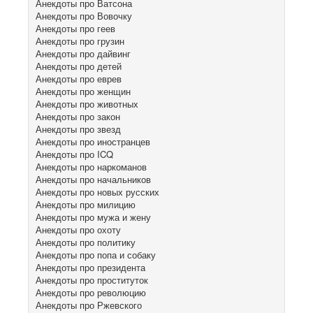
Анекдоты про Ватсона
Анекдоты про Вовочку
Анекдоты про геев
Анекдоты про грузин
Анекдоты про дайвинг
Анекдоты про детей
Анекдоты про еврев
Анекдоты про женщин
Анекдоты про животных
Анекдоты про закон
Анекдоты про звезд
Анекдоты про иностранцев
Анекдоты про ICQ
Анекдоты про наркоманов
Анекдоты про начальников
Анекдоты про новых русских
Анекдоты про милицию
Анекдоты про мужа и жену
Анекдоты про охоту
Анекдоты про политику
Анекдоты про попа и собаку
Анекдоты про президента
Анекдоты про проституток
Анекдоты про революцию
Анекдоты про Ржевского