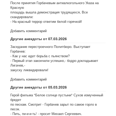
После принятия Горбачевым антиалкогольного Указа на
Красную
площадь вышла демонстрация трудящихся, Все
скандировали:
- На красный террор ответим белой горячкой!
Добавить комментарий
Другие анекдоты от 07.03.2026
Заседание перестроечного Политбюро. Выступает
Горбачев:
- Как у нас идет борьба с пьянством?
- Первый этап закончили успешно,- бодро докладывает
Лигачев,-
закуску ликвидировали!
Добавить комментарий
Другие анекдоты от 05.03.2026
Герой фильма "Белое солнце пустыни" Сухов измученный
бредет
по пескам. Смотрит - Горбачев зарыт по самое горло в
песок.
- Пить, пи-и-и-ть! - просит Михаил Сергеевич.