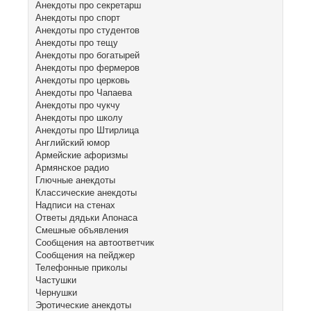
Анекдоты про секретарш
Анекдоты про спорт
Анекдоты про студентов
Анекдоты про тещу
Анекдоты про богатырей
Анекдоты про фермеров
Анекдоты про церковь
Анекдоты про Чапаева
Анекдоты про чукчу
Анекдоты про школу
Анекдоты про Штирлица
Английский юмор
Армейские афоризмы
Армянское радио
Глючные анекдоты
Классические анекдоты
Надписи на стенах
Ответы дядьки Апонаса
Смешные объявления
Сообщения на автоответчик
Сообщения на пейджер
Телефонные приколы
Частушки
Чернушки
Эротические анекдоты