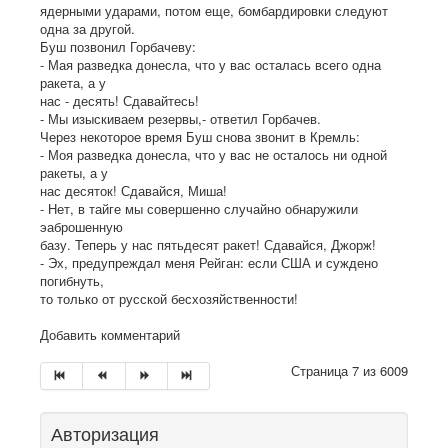
ядерными ударами, потом еще, бомбардировки следуют
одна за другой.
Буш позвонил Горбачеву:
- Мая разведка донесла, что у вас осталась всего одна
ракета, а у
нас - десять! Сдавайтесь!
- Мы изыскиваем резервы,- ответил Горбачев.
Через некоторое время Буш снова звонит в Кремль:
- Моя разведка донесла, что у вас не осталось ни одной
ракеты, а у
нас десяток! Сдавайся, Миша!
- Нет, в тайге мы совершенно случайно обнаружили
эаброшенную
базу. Теперь у нас пятьдесят ракет! Сдавайся, Джорж!
- Эх, предупреждал меня Рейган: если США и суждено
погибнуть,
то только от русской бесхозяйственности!
Добавить комментарий
Страница 7 из 6009
Авторизация