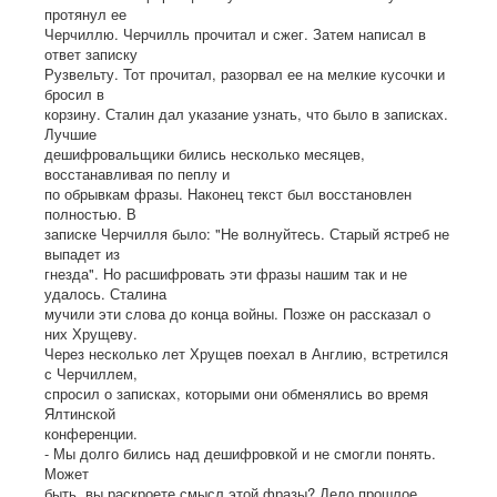
протянул ее
Черчиллю. Черчилль прочитал и сжег. Затем написал в
ответ записку
Рузвельту. Тот прочитал, разорвал ее на мелкие кусочки и
бросил в
корзину. Сталин дал указание узнать, что было в записках.
Лучшие
дешифровальщики бились несколько месяцев,
восстанавливая по пеплу и
по обрывкам фразы. Наконец текст был восстановлен
полностью. В
записке Черчилля было: "Не волнуйтесь. Старый ястреб не
выпадет из
гнезда". Но расшифровать эти фразы нашим так и не
удалось. Сталина
мучили эти слова до конца войны. Позже он рассказал о
них Хрущеву.
Через несколько лет Хрущев поехал в Англию, встретился
с Черчиллем,
спросил о записках, которыми они обменялись во время
Ялтинской
конференции.
- Мы долго бились над дешифровкой и не смогли понять.
Может
быть, вы раскроете смысл этой фразы? Дело прошлое.