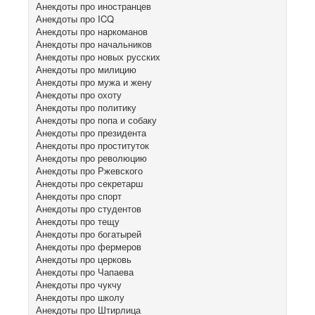
Анекдоты про иностранцев
Анекдоты про ICQ
Анекдоты про наркоманов
Анекдоты про начальников
Анекдоты про новых русских
Анекдоты про милицию
Анекдоты про мужа и жену
Анекдоты про охоту
Анекдоты про политику
Анекдоты про попа и собаку
Анекдоты про президента
Анекдоты про проституток
Анекдоты про революцию
Анекдоты про Ржевского
Анекдоты про секретарш
Анекдоты про спорт
Анекдоты про студентов
Анекдоты про тещу
Анекдоты про богатырей
Анекдоты про фермеров
Анекдоты про церковь
Анекдоты про Чапаева
Анекдоты про чукчу
Анекдоты про школу
Анекдоты про Штирлица