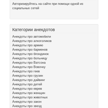
Авторизируйтесь на сайте при помощи одной из
социальных сетей
Категории анекдотов
Анекдоты про автомобили
Анекдоты про алкоголиков
Анекдоты про армию
Анекдоты про барменов
Анекдоты про блондинок
Анекдоты про больницу
Анекдоты про Ватсона
Анекдоты про Вовочку
Анекдоты про геев
Анекдоты про грузин
Анекдоты про дайвинг
Анекдоты про детей
Анекдоты про еврев
Анекдоты про женщин
Анекдоты про животных
Анекдоты про закон
Анекдоты про звезд